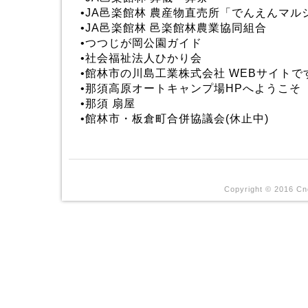
•
JA邑楽館林 農産物直売所「でんえんマル
•
JA邑楽館林 邑楽館林農業協同組合
•
つつじが岡公園ガイド
•
社会福祉法人ひかり会
•
館林市の川島工業株式会社 WEBサイトで
•
那須高原オートキャンプ場HPへようこそ
•
那須 扇屋
•
館林市・板倉町合併協議会(休止中)
Copyright © 2016 Cne