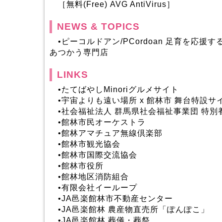
［
無料(Free) AVG AntiVirus
］
NEWS & TOPICS
•
ピーコルドアン/PCordoan 足育を応
あつかう専門店
LINKS
•
たてばやしMinoriグルメサイト
•
宇宙よりも遠い場所 x 館林市 舞台特設サ
•
社会福祉法人 群馬県社会福祉事業団 特別
•
館林市民オーケストラ
•
館林アマチュア無線倶楽部
•
館林市観光協会
•
館林市国際交流協会
•
館林市役所
•
館林地区消防組合
•
有限会社イーループ
•
JA邑楽館林市不動産センター
•
JA邑楽館林 農産物直売所「ぽんぽこ」
•
JA邑楽館林 葬儀・葬祭