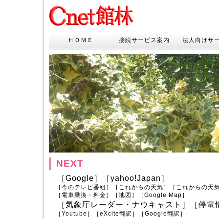
ＨＯＭＥ
接続サービス案内
法人向けサ
NEXT
［
Google
］［
yahoo!Japan
］
［
今のテレビ番組
］［
これからの天気
］［
これからの天
［
電車乗換・料金
］［
地図
］［
Google Map
］
［
気象庁レーダー・ナウキャスト
］［
停電
［
Youtube
］［
eXcite翻訳
］［
Google翻訳
］